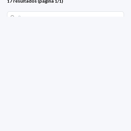
17 resultados (página 1/1)
Filtros aplicados
ÁREA:
Informática
GRADO:
Asociado
GÉNERO:
Masculino