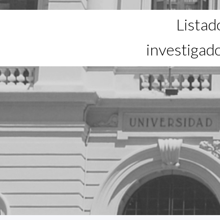
Listad
investigad