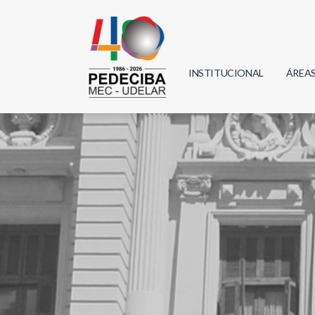
INSTITUCIONAL
ÁREA
Biolo
Física
Geoci
Infor
Mate
Quím