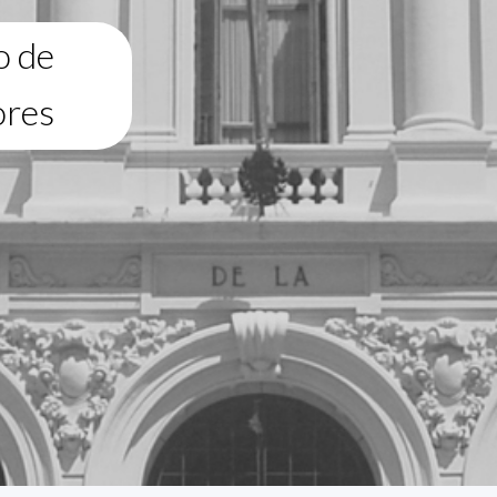
o de
ores