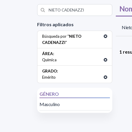
Nom
Filtros aplicados
Nieto
Búsqueda por "
NIETO
CADENAZZI
"
1 res
ÁREA:
Química
GRADO:
Emérito
GÉNERO
Masculino