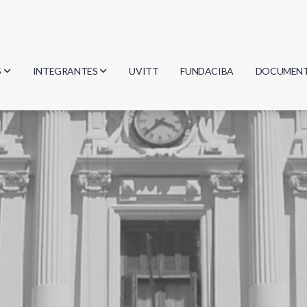
S
INTEGRANTES
UVITT
FUNDACIBA
DOCUMEN
gía
Investigadores
Actas
Estudiantes
Reglament
encias
Egresados
Document
mática
mática
ica