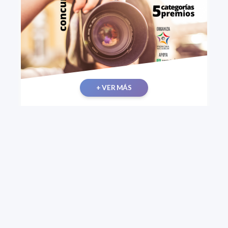
+ VER MÁS
Concurso fotográfico "Foco en la Ciencia".
Convocatoria 2021
Primera edición del concurso Foco en la Ciencia, que
invita a postular trabajos fotográficos vinculados a
la labor científica, con especial énfasis en aquellas
imágenes que reflejen el aporte de conocimiento