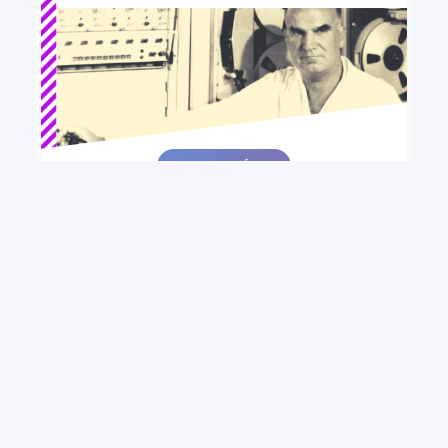
+ VER MÁS
PREMIOS DE CIENCIAS BÁSICAS “Dr. Roberto
Caldeyro Barcia” CONVOCATORIA 2021
PEDECIBA convoca a investigadores e
investigadoras residentes en Uruguay a presentarse
a los Premios de Ciencias Básicas “Roberto
Caldeyro Barcia”, instituidos en memoria del Director
Fundador del Programa.