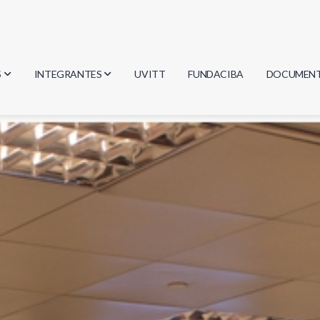
S
INTEGRANTES
UVITT
FUNDACIBA
DOCUMEN
gía
Investigadores
Actas
Estudiantes
Reglament
encias
Egresados
Document
mática
mática
ica