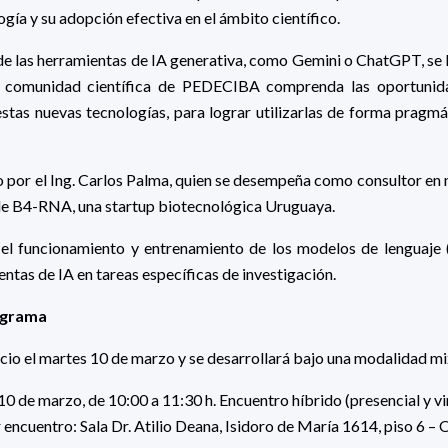
logía y su adopción efectiva en el ámbito científico.
e las herramientas de IA generativa, como Gemini o ChatGPT, se 
a comunidad científica de PEDECIBA comprenda las oportunida
estas nuevas tecnologías, para lograr utilizarlas de forma pragmá
ado por el Ing. Carlos Palma, quien se desempeña como consultor en
e B4-RNA, una startup biotecnológica Uruguaya.
el funcionamiento y entrenamiento de los modelos de lenguaje 
ntas de IA en tareas específicas de investigación.
ograma
icio el martes 10 de marzo y se desarrollará bajo una modalidad mi
10 de marzo, de 10:00 a 11:30 h. Encuentro híbrido (presencial y vir
r encuentro: Sala Dr. Atilio Deana, Isidoro de María 1614, piso 6 