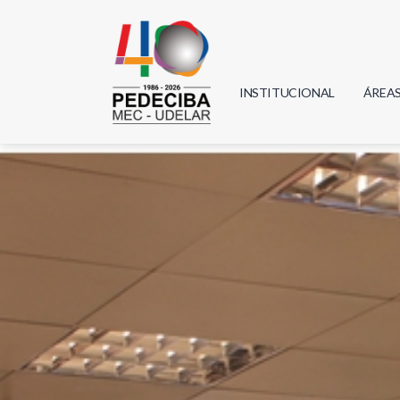
INSTITUCIONAL
ÁREA
Biolo
Física
Geoci
Infor
Mate
Quím