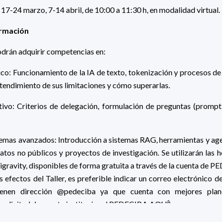
 17-24 marzo, 7-14 abril, de 10:00 a 11:30 h, en modalidad virtual.
ormación
odrán adquirir competencias en:
co: Funcionamiento de la IA de texto, tokenización y procesos d
ntendimiento de sus limitaciones y cómo superarlas.
ivo: Criterios de delegación, formulación de preguntas (prompti
emas avanzados: Introducción a sistemas RAG, herramientas y ag
atos no públicos y proyectos de investigación. Se utilizarán las 
avity, disponibles de forma gratuita a través de la cuenta de 
s efectos del Taller, es preferible indicar un correo electrónico 
 tienen dirección @pedeciba ya que cuenta con mejores pla
 solicitud de cuenta institucional PEDECIBA
AQUÍ
).