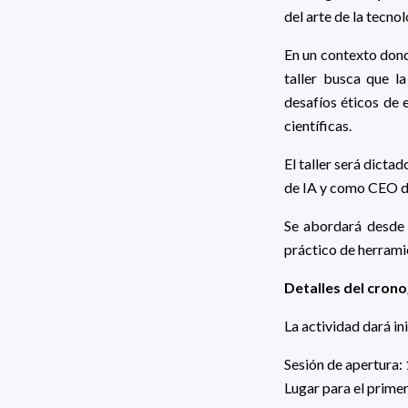
del arte de la tecno
En un contexto dond
taller busca que l
desafíos éticos de 
científicas.
El taller será dict
de IA y como CEO d
Se abordará desde 
práctico de herramie
Detalles del cron
La actividad dará in
Sesión de apertura: 
Lugar para el prime