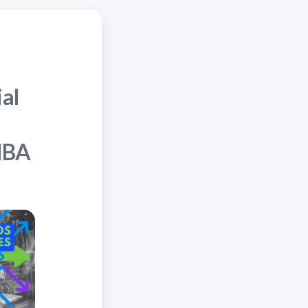
ial
CIBA