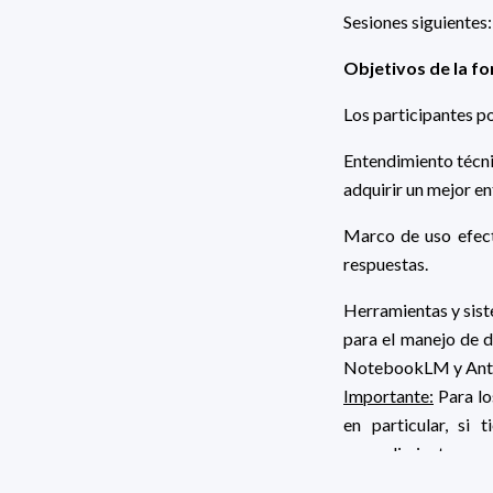
Sesiones siguientes:
Objetivos de la f
Los participantes p
Entendimiento técni
adquirir un mejor e
Marco de uso efect
respuestas.
Herramientas y sist
para el manejo de d
NotebookLM y Antigr
Importante:
Para lo
en particular, si
procedimiento para