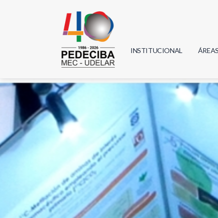
INSTITUCIONAL
ÁREA
Biolo
Física
Geoci
Infor
Mate
Quím