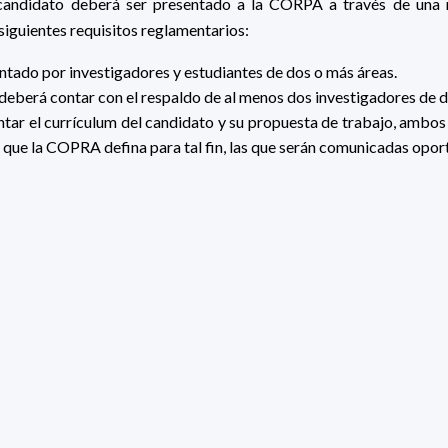
andidato deberá ser presentado a la CORPA a través de una no
siguientes requisitos reglamentarios:
ntado por investigadores y estudiantes de dos o más áreas.
deberá contar con el respaldo de al menos dos investigadores de d
ntar el currículum del candidato y su propuesta de trabajo, ambos
s que la COPRA defina para tal fin, las que serán comunicadas opo
 Consultas
aciones y postulaciones dirigidas a la CORPA
deberán realizar
nstitucional:
pedeciba@pedeciba.edu.uy
Noticias
relacionadas