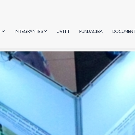
S
INTEGRANTES
UVITT
FUNDACIBA
DOCUMEN
gía
Investigadores
Actas
Estudiantes
Reglament
encias
Egresados
Document
mática
mática
ica