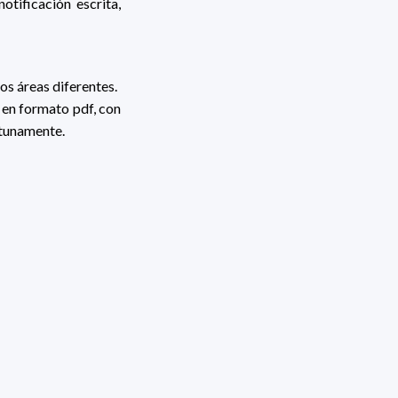
tificación escrita,
os áreas diferentes.
 en formato pdf, con
rtunamente.
se a la dirección de