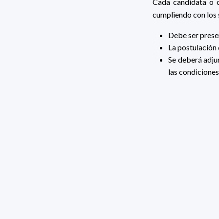
Cada candidata o c
cumpliendo con los 
Debe ser prese
La postulación 
Se deberá adju
las condicione
Comunicaciones y
Todas las comunic
correo electrónico i