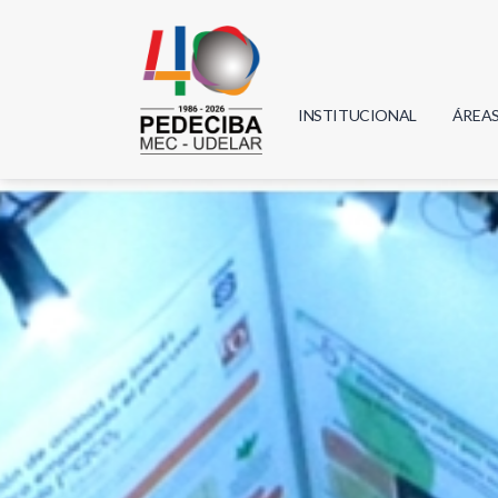
INSTITUCIONAL
ÁREA
Biolo
Física
Geoci
Infor
Mate
Quím