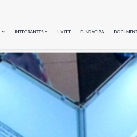
S
INTEGRANTES
UVITT
FUNDACIBA
DOCUMEN
gía
Investigadores
Actas
Estudiantes
Reglament
encias
Egresados
Document
mática
mática
ica