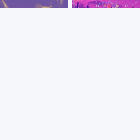
+ VER MÁS
+ VER MÁS
marzo. Día Internacional de la
Día Internacional de la Mujer y
r
Niña en la Ciencia
otivo del Día Internacional de
Este 11 de febrero se celebra el
jer, el PEDECIBA saluda a todas
Internacional de la Mujer y la Ni
ujeres que integran la
la Ciencia. Desde PEDECIBA les
idad científica
compartimos la experiencia de
científicas que representan a un
colectivo de más de 1000
Investigadoras y Estudiantes
<
«
15
16
17
18
19
»
>