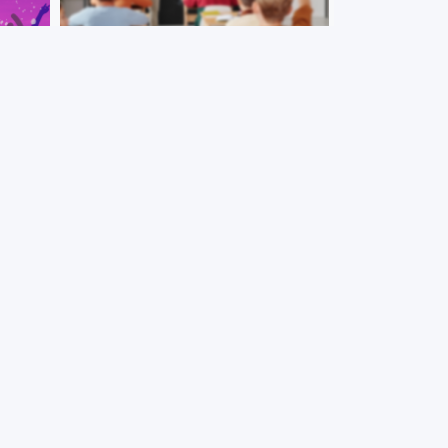
+ VER MÁS
 la
Evento de Cierre: Ciencia Joven
CFE/ANEP – PEDECIBA
 Día
Jornada “Articular: investigación
ña en
disciplinar y formación en educación”
que se realiza en el marco del
Programa “Ciencia Joven”
ANEP/PEDECIBA, en su edición
2022.