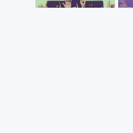
+ VER MÁS
Dirección del Programa para el
8 de 
período 2023-2027
Muje
La Comisión Responsable del
Con m
Proceso de Adhesión (CORPA)
la Mu
convoca a la presentación de
las m
candidatos para ocupar la Dirección
comun
del Pedeciba en el período 2023-
2027.