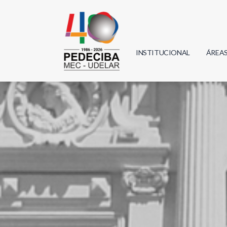
INSTITUCIONAL
ÁREA
Biolo
Física
Geoci
Infor
Mate
Quím