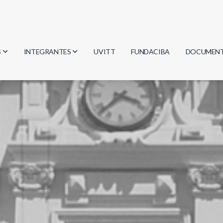
S
INTEGRANTES
UVITT
FUNDACIBA
DOCUMEN
gía
Investigadores
Actas
Estudiantes
Reglament
encias
Egresados
Document
mática
mática
ica