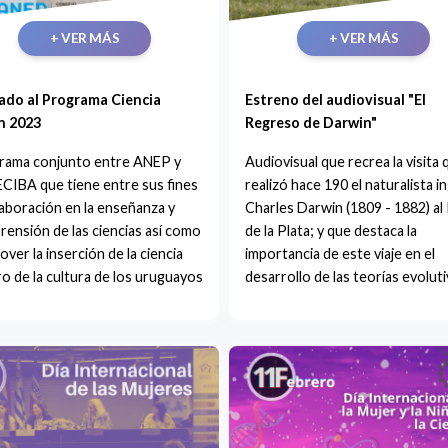
+ VER MÁS
+ VER MÁS
ado al Programa Ciencia
Estreno del audiovisual "El
n 2023
Regreso de Darwin"
rama conjunto entre ANEP y
Audiovisual que recrea la visita 
CIBA que tiene entre sus fines
realizó hace 190 el naturalista i
laboración en la enseñanza y
Charles Darwin (1809 - 1882) al 
ensión de las ciencias así como
de la Plata; y que destaca la
ver la inserción de la ciencia
importancia de este viaje en el
o de la cultura de los uruguayos
desarrollo de las teorías evolut