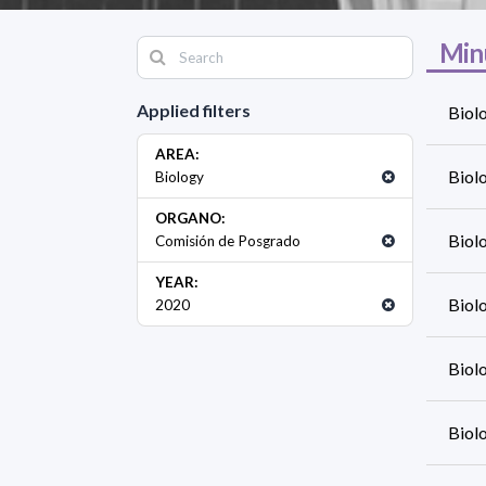
Min
Applied filters
Biol
AREA:
Biol
Biology
ORGANO:
Biol
Comisión de Posgrado
YEAR:
Biol
2020
Biol
Biol