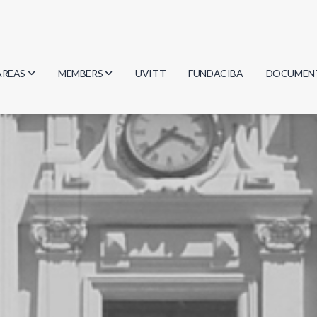
AREAS
MEMBERS
UVITT
FUNDACIBA
DOCUMEN
Biology
Researchers
Minutes
Physics
Students
Regulation
Geosciences
Graduates
Document
Computer Science
Mathematics
Chemistry