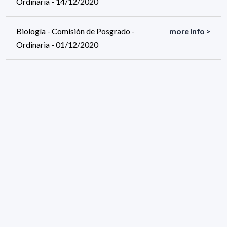
Ordinaria - 14/12/2020
Biología - Comisión de Posgrado -
more info >
Ordinaria - 01/12/2020
Biología - Comisión de Posgrado -
more info >
Ordinaria - 30/11/2020
224 results (page 1/12)
<
«
1
2
3
4
5
»
>
Applied filters