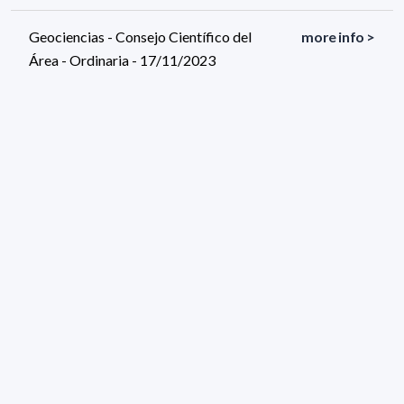
Geociencias - Consejo Científico del
more info >
Área - Ordinaria - 17/11/2023
Física - Consejo Científico del Área -
more info >
Ordinaria - 15/11/2023
160 results (page 1/8)
<
«
1
2
3
4
5
»
>
Applied filters
ORGANO: