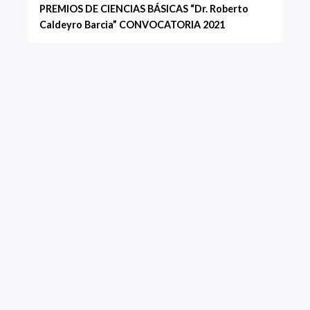
PREMIOS DE CIENCIAS BÁSICAS “Dr. Roberto
Caldeyro Barcia” CONVOCATORIA 2021
PEDECIBA convoca a investigadores e
investigadoras residentes en Uruguay a presentarse
a los Premios de Ciencias Básicas “Roberto
Caldeyro Barcia”, instituidos en memoria del Director
Fundador del Programa.