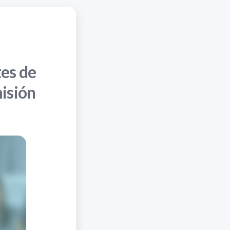
tes de
misión