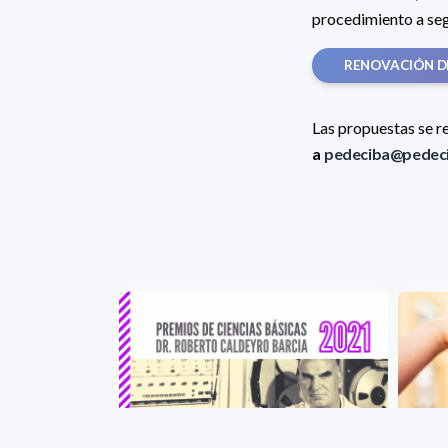
procedimiento a segu
RENOVACIÓN D
Las propuestas se r
a
pedeciba@pedeci