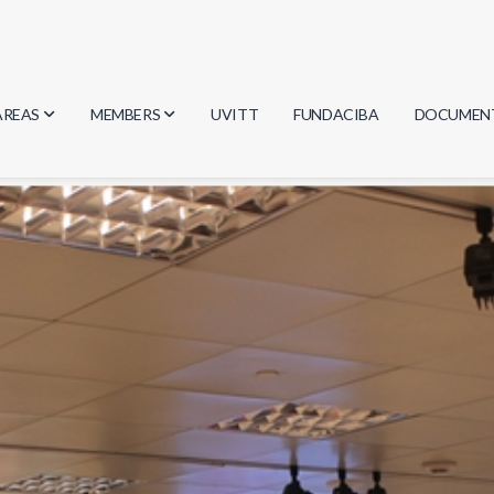
AREAS
MEMBERS
UVITT
FUNDACIBA
DOCUMEN
Biology
Researchers
Minutes
Physics
Students
Regulation
Geosciences
Graduates
Document
Computer Science
Mathematics
Chemistry