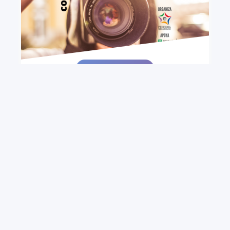
+ VIEW MORE
Concurso fotográfico "Foco en la Ciencia".
Convocatoria 2021
Primera edición del concurso Foco en la Ciencia, que
invita a postular trabajos fotográficos vinculados a
la labor científica, con especial énfasis en aquellas
imágenes que reflejen el aporte de conocimiento