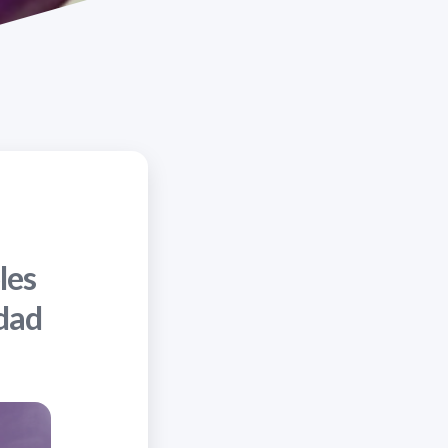
les
dad