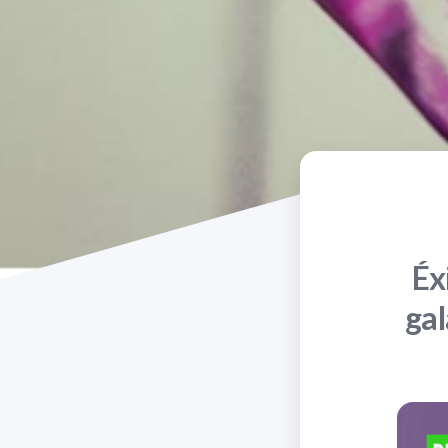
Éx
ga