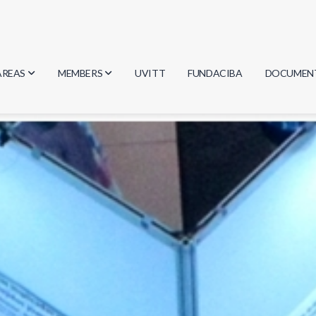
AREAS
MEMBERS
UVITT
FUNDACIBA
DOCUMEN
Biology
Researchers
Minutes
Physics
Students
Regulation
Geosciences
Graduates
Document
Computer Science
Mathematics
Chemistry