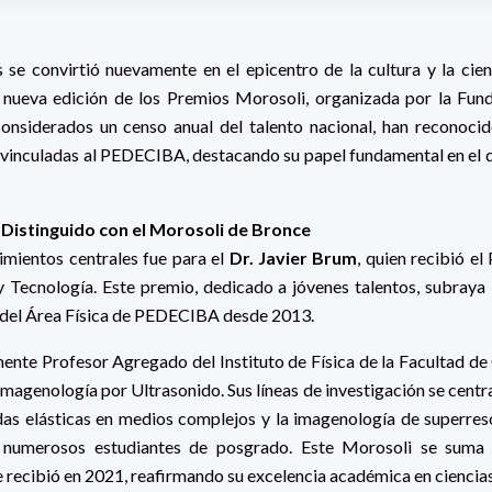
se convirtió nuevamente en el epicentro de la cultura y la cie
 nueva edición de los Premios Morosoli, organizada por la Funda
onsiderados un censo anual del talento nacional, han reconocid
s vinculadas al PEDECIBA, destacando su papel fundamental en el q
, Distinguido con el Morosoli de Bronce
mientos centrales fue para el
Dr. Javier Brum
, quien recibió e
 Tecnología. Este premio, dedicado a jóvenes talentos, subraya 
 del Área Física de PEDECIBA desde 2013.
mente Profesor Agregado del Instituto de Física de la Facultad d
Imagenología por Ultrasonido. Sus líneas de investigación se centra
s elásticas en medios complejos y la imagenología de superreso
numerosos estudiantes de posgrado. Este Morosoli se suma
 recibió en 2021, reafirmando su excelencia académica en ciencias