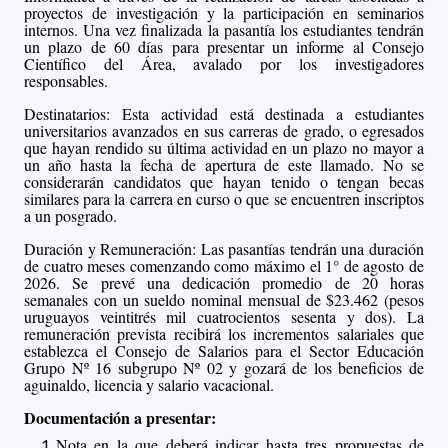
proyectos de investigación y la participación en seminarios
internos. Una vez finalizada la pasantía los estudiantes tendrán
un plazo de 60 días para presentar un informe al Consejo
Científico del Área, avalado por los investigadores
responsables.
Destinatarios: Esta actividad está destinada a estudiantes
universitarios avanzados en sus carreras de grado, o egresados
que hayan rendido su última actividad en un plazo no mayor a
un año hasta la fecha de apertura de este llamado. No se
considerarán candidatos que hayan tenido o tengan becas
similares para la carrera en curso o que se encuentren inscriptos
a un posgrado.
Duración y Remuneración: Las pasant
ías tendrán una duración
de cuatro meses comenzando como máximo el 1° de agosto de
2026. Se prev
é una dedicación promedio de 20 horas
semanales con un
sueldo nominal mensual de $
23.462
(pesos
uruguayos veintitrés mil cuatrocientos sesenta y dos
).
La
remuneración prevista recibirá los incrementos salariales que
establezca el Consejo de Salarios para el Sector Educación
Grupo Nº 16 subgrupo Nº 02 y gozará de los beneficios de
aguinaldo, licencia y salario vacacional.
Documentación a presentar:
Nota en la que deberá indicar hasta tres propuestas de