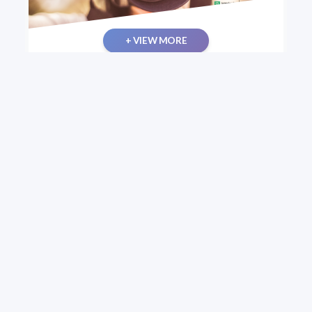
+ VIEW MORE
Concurso fotográfico "Foco en la Ciencia".
Convocatoria 2021
Primera edición del concurso Foco en la Ciencia, que
invita a postular trabajos fotográficos vinculados a
la labor científica, con especial énfasis en aquellas
imágenes que reflejen el aporte de conocimiento