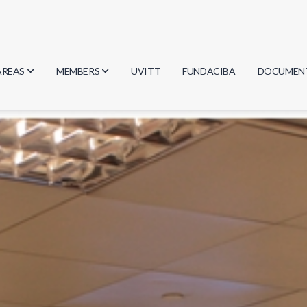
AREAS
MEMBERS
UVITT
FUNDACIBA
DOCUMEN
Biology
Researchers
Minutes
Physics
Students
Regulation
Geosciences
Graduates
Document
Computer Science
Mathematics
Chemistry