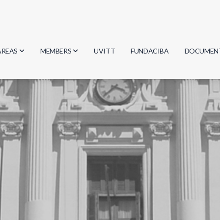
AREAS
MEMBERS
UVITT
FUNDACIBA
DOCUMEN
Biology
Researchers
Minutes
Physics
Students
Regulation
Geosciences
Graduates
Document
Computer Science
Mathematics
Chemistry