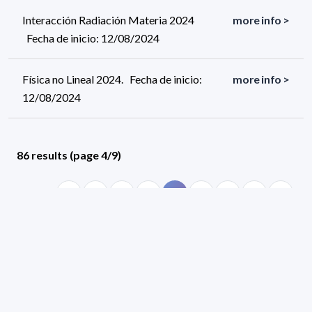
Interacción Radiación Materia 2024
more info >
Fecha de inicio: 12/08/2024
Física no Lineal 2024. Fecha de inicio:
more info >
12/08/2024
86 results (page 4/9)
<
«
2
3
4
5
6
»
>
Applied filters
AREA:
Physics