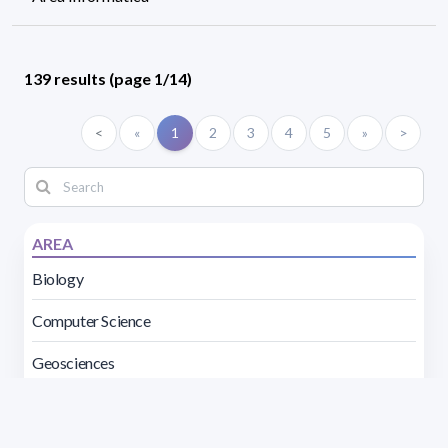
139 results (page 1/14)
<
«
1
2
3
4
5
»
>
AREA
Biology
Computer Science
Geosciences
Mathematics
Master of Bioinformatics