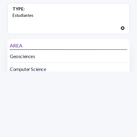
TYPE:
Estudiantes
AREA
Geosciences
Computer Science
Biology
Mathematics
Master of Bioinformatics
Chemistry
Physics