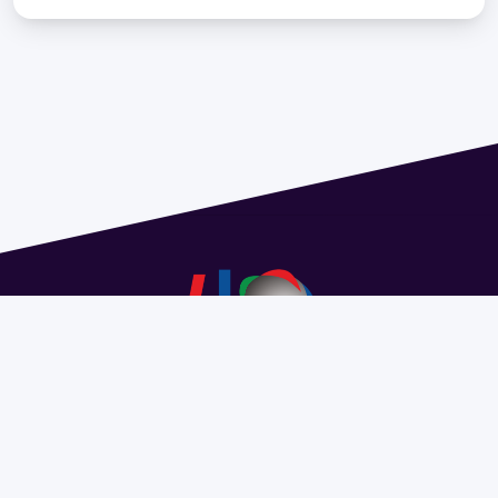
Address 1614 Isidoro de María. Floor 6 - Faculty of
Chemistry | Call (+598) 2924 1925 extension 1612 |
pedeciba@pedeciba.edu.uy
Razón Social: PROGRAMA DE DESARROLLO DE LAS