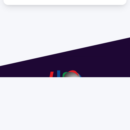
Address 1614 Isidoro de María. Floor 6 - Faculty of
Chemistry | Call (+598) 2924 1925 extension 1612 |
pedeciba@pedeciba.edu.uy
Razón Social: PROGRAMA DE DESARROLLO DE LAS