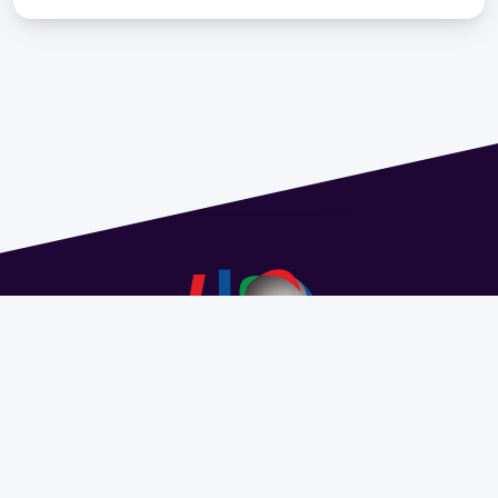
Address 1614 Isidoro de María. Floor 6 - Faculty of
Chemistry | Call (+598) 2924 1925 extension 1612 |
pedeciba@pedeciba.edu.uy
Razón Social: PROGRAMA DE DESARROLLO DE LAS