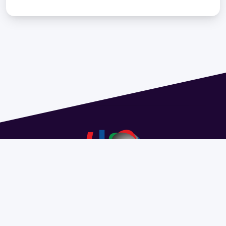
Address 1614 Isidoro de María. Floor 6 - Faculty of
Chemistry | Call (+598) 2924 1925 extension 1612 |
pedeciba@pedeciba.edu.uy
Razón Social: PROGRAMA DE DESARROLLO DE LAS