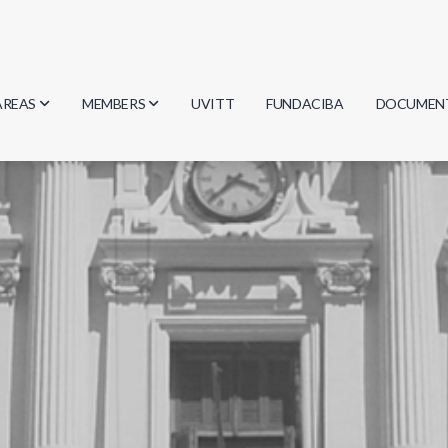
AREAS
MEMBERS
UVITT
FUNDACIBA
DOCUMEN
Biology
Researchers
Minutes
Physics
Students
Regulation
Geosciences
Graduates
Document
Computer Science
Mathematics
Chemistry