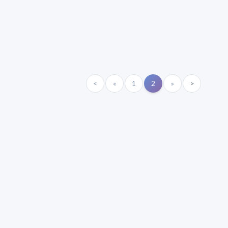
<
«
1
2
»
>
de María. Floor 6 - Faculty of Chemistry | Call (+598) 2924 1925
GRAMA DE DESARROLLO DE LAS CIENCIAS BASICAS PEDECIBA