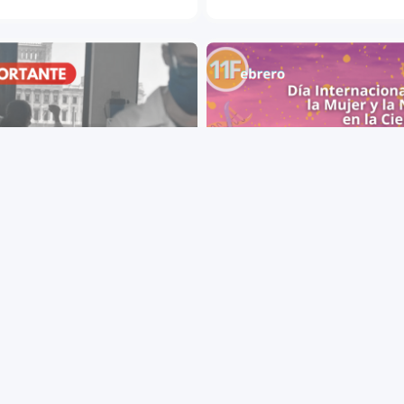
+ VIEW MORE
+ VIEW MORE
nicado a las empresas
Día Internacional de la Mujer y
eedoras de PEDECIBA
Niña en la Ciencia 2025: Datos
Compromisos de PEDECIBA
lización de la situación
ciera que atraviesa la institución
Una fecha para reflexionar y
 atrasos en los pagos derivados
promover iniciativas que acerqu
falta de liquidez.
más niñas y mujeres a la ciencia