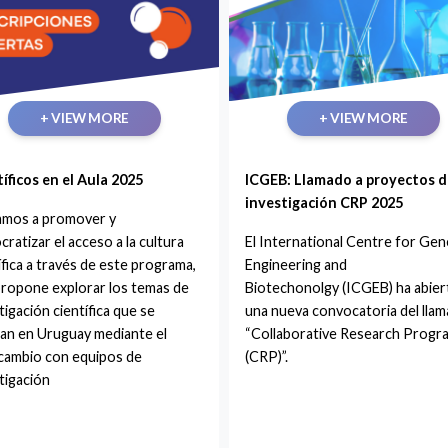
+ VIEW MORE
+ VIEW MORE
íficos en el Aula 2025
ICGEB: Llamado a proyectos d
investigación CRP 2025
tamos a promover y
ratizar el acceso a la cultura
El International Centre for Gen
ífica a través de este programa,
Engineering and
ropone explorar los temas de
Biotechonolgy (ICGEB) ha abier
tigación científica que se
una nueva convocatoria del lla
zan en Uruguay mediante el
“Collaborative Research Prog
cambio con equipos de
(CRP)”.
tigación