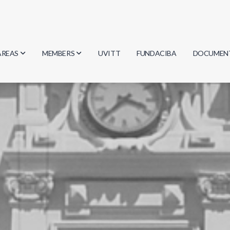
AREAS
MEMBERS
UVITT
FUNDACIBA
DOCUMEN
Biology
Researchers
Minutes
Physics
Students
Regulation
Geosciences
Graduates
Document
Computer Science
Mathematics
Chemistry