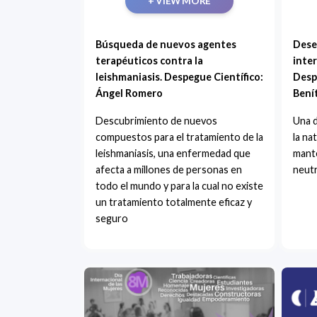
+ VIEW MORE
Búsqueda de nuevos agentes
Dese
terapéuticos contra la
inter
leishmaniasis. Despegue Científico:
Desp
Ángel Romero
Bení
Descubrimiento de nuevos
Una d
compuestos para el tratamiento de la
la na
leishmaniasis, una enfermedad que
mante
afecta a millones de personas en
neutr
todo el mundo y para la cual no existe
un tratamiento totalmente eficaz y
seguro