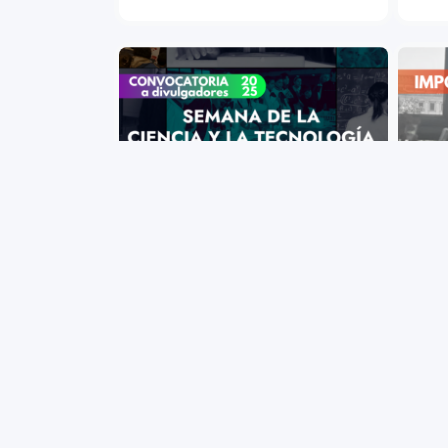
+ VIEW MORE
Semana de la Ciencia y la
Comu
Tecnología 2025: Llamado a
prov
Divulgadores
Actua
Invitamos a investigadores y
finan
estudiantes de PEDECIBA a
y los
participar activamente de la Semana
de la 