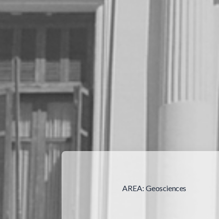
AREA:
Geosciences