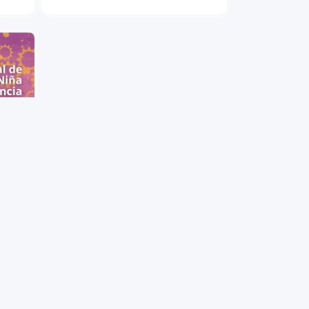
 la
 y
en a
 como