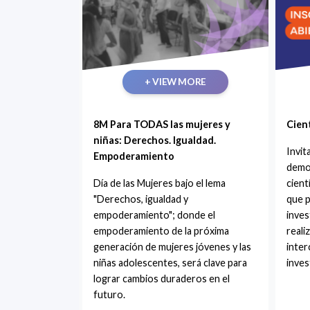
+ VIEW MORE
8M Para TODAS las mujeres y
Cient
niñas: Derechos. Igualdad.
Invi
Empoderamiento
democ
Día de las Mujeres bajo el lema
cient
"Derechos, igualdad y
que p
empoderamiento"; donde el
inves
empoderamiento de la próxima
reali
generación de mujeres jóvenes y las
inter
niñas adolescentes, será clave para
inves
lograr cambios duraderos en el
futuro.