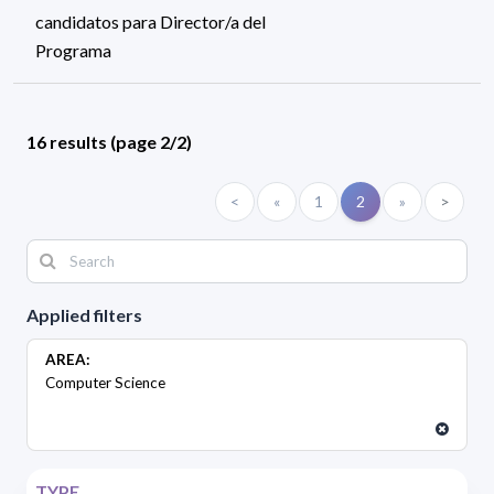
candidatos para Director/a del
Programa
16 results (page 2/2)
<
«
1
2
»
>
Applied filters
AREA:
Computer Science
TYPE