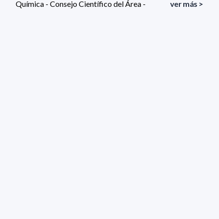
Química - Consejo Científico del Área -
ver más >
Ordinaria - 19/11/2013
Química - Consejo Científico del Área -
ver más >
Ordinaria - 19/11/2013
171 resultados (página 1/9)
<
«
1
2
3
4
5
»
>
Filtros aplicados
ÓRGANO:
Consejo Científico del Área