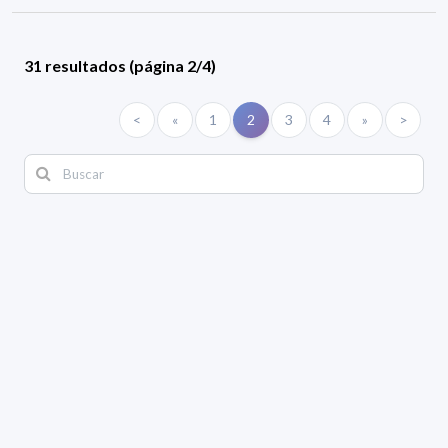
31 resultados (página 2/4)
<
«
1
2
3
4
»
>
Filtros aplicados
ÁREA:
Matemática
TIPO:
Generales