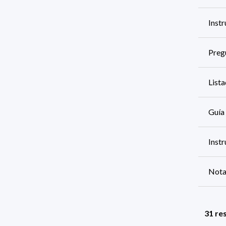
Instr
Preg
List
Guía 
Instr
Nota
31 re