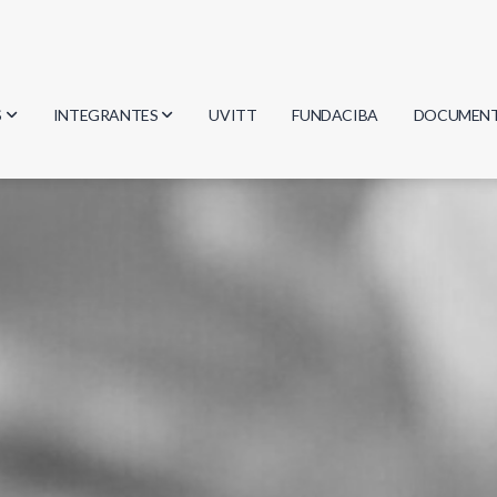
S
INTEGRANTES
UVITT
FUNDACIBA
DOCUMEN
gía
Investigadores
Actas
Estudiantes
Reglament
encias
Egresados
Document
mática
mática
ica