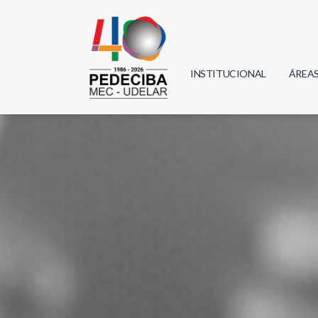
INSTITUCIONAL
ÁREA
Biolo
Física
Geoci
Infor
Mate
Quím