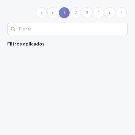
<
«
1
2
3
4
»
>
Filtros aplicados
ÁREA:
Matemática
TIPO:
Generales