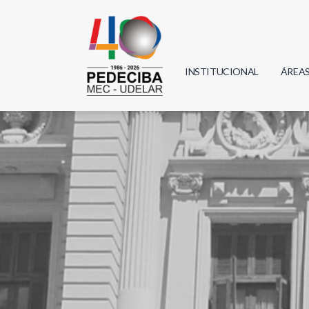
INSTITUCIONAL
ÁREA
Biolo
Física
Geoci
Infor
Mate
Quím