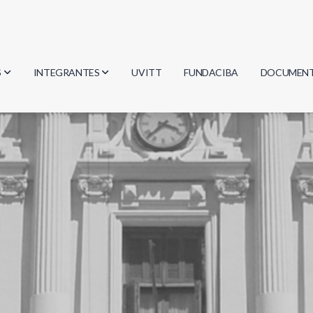
S
INTEGRANTES
UVITT
FUNDACIBA
DOCUMEN
gía
Investigadores
Actas
Estudiantes
Reglament
encias
Egresados
Document
mática
mática
ica