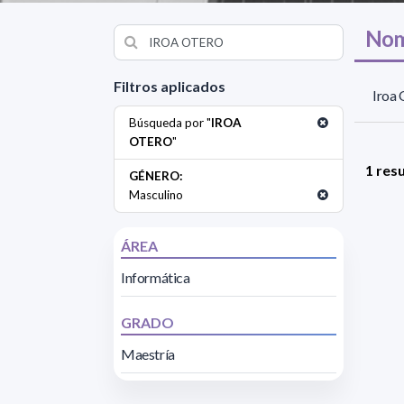
Nom
Filtros aplicados
Iroa 
Búsqueda por "
IROA
OTERO
"
1 res
GÉNERO:
Masculino
ÁREA
Informática
GRADO
Maestría