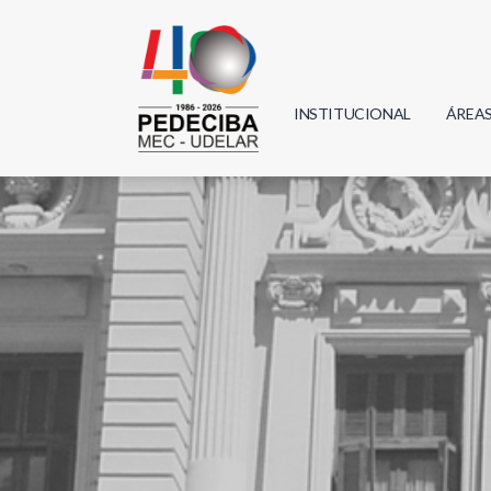
INSTITUCIONAL
ÁREA
Biolo
Física
Geoci
Infor
Mate
Quím