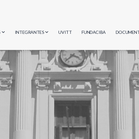
S
INTEGRANTES
UVITT
FUNDACIBA
DOCUMEN
gía
Investigadores
Actas
Estudiantes
Reglament
encias
Egresados
Document
mática
mática
ica