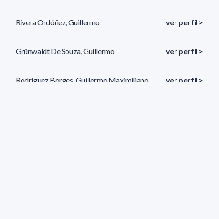
Rivera Ordóñez, Guillermo
ver perfil >
Grünwaldt De Souza, Guillermo
ver perfil >
Rodríguez Borges, Guillermo Maximiliano
ver perfil >
299 resultados (página 5/13)
<
«
3
4
5
6
7
»
>
Filtros aplicados
GRADO: