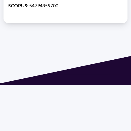
SCOPUS:
54794859700
Dirección: Isidoro de María 1614 piso 6 | Tel.: 2924 1925
interno 1612 | pedeciba@pedeciba.edu.uy