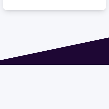
Dirección: Isidoro de María 1614 piso 6 | Tel.: 2924 1925
interno 1612 | pedeciba@pedeciba.edu.uy
Razón Social: PROGRAMA DE DESARROLLO DE LAS