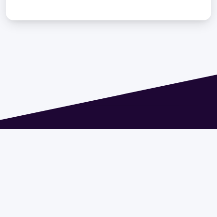
Dirección: Isidoro de María 1614 piso 6 | Tel.: 2924 1925
interno 1612 | pedeciba@pedeciba.edu.uy
Razón Social: PROGRAMA DE DESARROLLO DE LAS