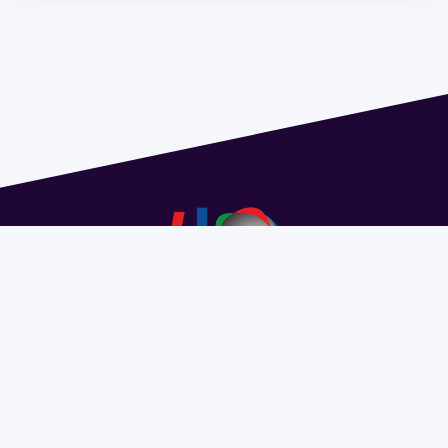
Dirección: Isidoro de María 1614 piso 6 | Tel.: 2924 1925
interno 1612 | pedeciba@pedeciba.edu.uy
Razón Social: PROGRAMA DE DESARROLLO DE LAS
CIENCIAS BASICAS PEDECIBA