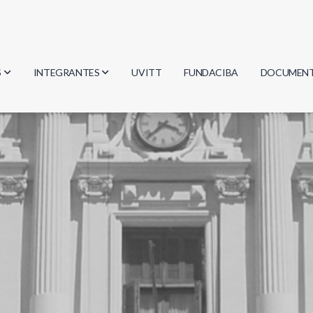
S
INTEGRANTES
UVITT
FUNDACIBA
DOCUMEN
gía
Investigadores
Actas
Estudiantes
Reglament
encias
Egresados
Document
mática
mática
ica