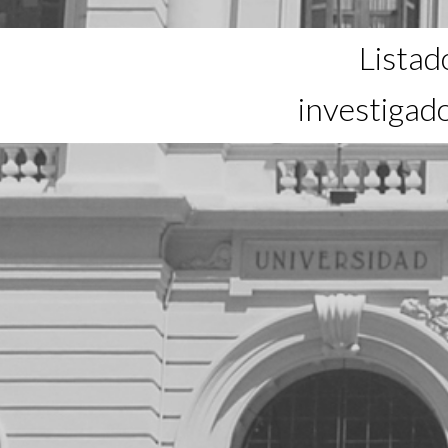
Listad
investigad