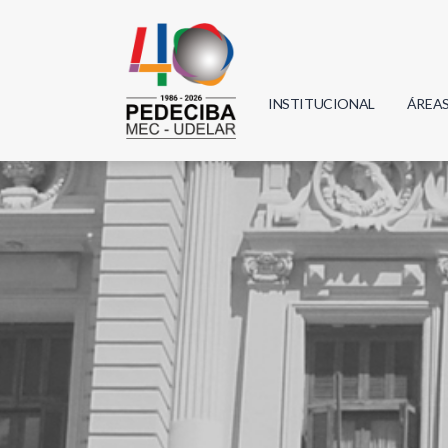
INSTITUCIONAL
ÁREA
Biolo
Física
Geoci
Infor
Mate
Quím