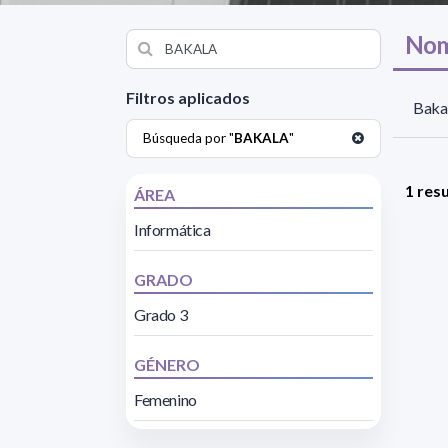
Nom
Filtros aplicados
Bakal
Búsqueda por "
BAKALA
"
1 res
ÁREA
Informática
GRADO
Grado 3
GÉNERO
Femenino