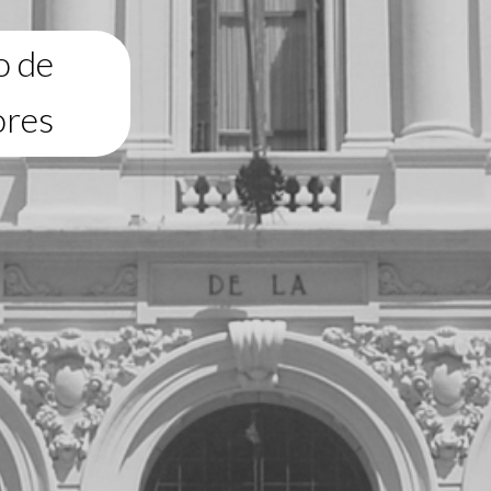
o de
ores