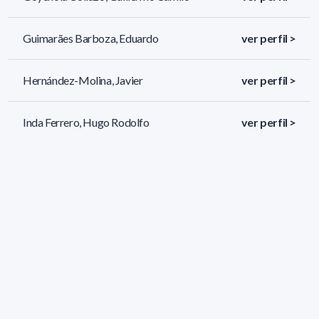
Guimarães Barboza, Eduardo
ver perfil >
Hernández-Molina, Javier
ver perfil >
Inda Ferrero, Hugo Rodolfo
ver perfil >
52 resultados (página 1/3)
<
«
1
2
3
»
>
Filtros aplicados