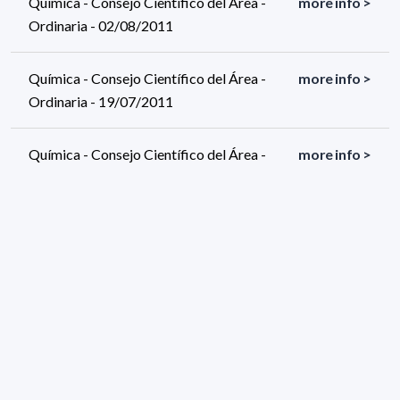
Química - Consejo Científico del Área -
more info >
Ordinaria - 02/08/2011
Química - Consejo Científico del Área -
more info >
Ordinaria - 19/07/2011
Química - Consejo Científico del Área -
more info >
Ordinaria - 12/07/2011
615 results (page 26/31)
<
«
24
25
26
27
28
»
>
Applied filters