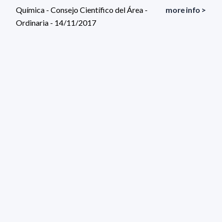
Química - Consejo Científico del Área -
more info >
Ordinaria - 14/11/2017
Química - Consejo Científico del Área -
more info >
Ordinaria - 14/11/2017
125 results (page 1/7)
<
«
1
2
3
4
5
»
>
Applied filters
ORGANO:
Consejo Científico del Área