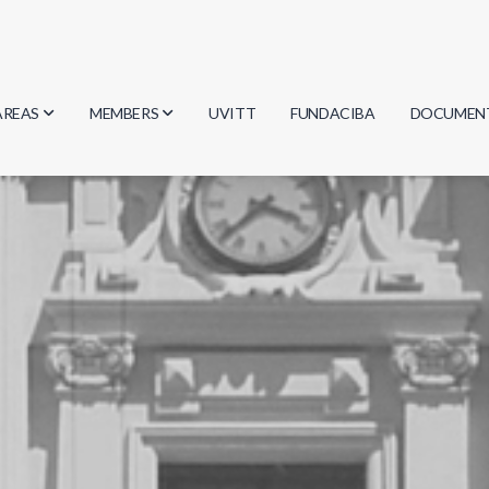
AREAS
MEMBERS
UVITT
FUNDACIBA
DOCUMEN
Biology
Researchers
Minutes
Physics
Students
Regulation
Geosciences
Graduates
Document
Computer Science
Mathematics
Chemistry