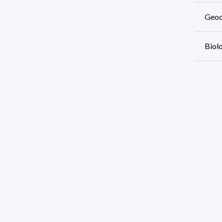
Geoci
Biolo
Quími
Infor
Infor
Físic
150 r