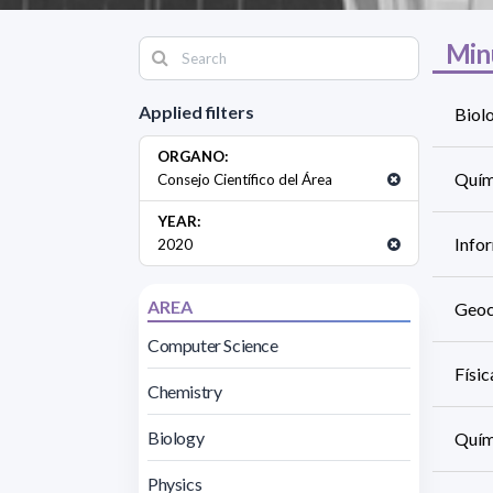
Min
Applied filters
Biolo
ORGANO:
Quími
Consejo Científico del Área
YEAR:
Infor
2020
AREA
Geoci
Computer Science
Físic
Chemistry
Biology
Quími
Physics