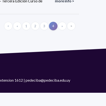
 - Tercera Edición Curso de
more info >
<
«
1
2
3
4
»
>
 extension 1612 | pedeciba@pedeciba.edu.uy