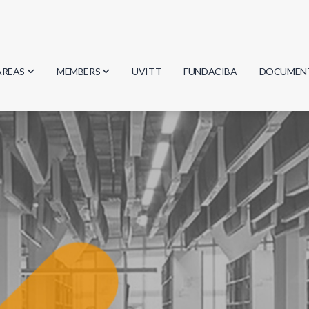
AREAS
MEMBERS
UVITT
FUNDACIBA
DOCUMEN
Biology
Researchers
Minutes
Physics
Students
Regulation
Geosciences
Graduates
Document
Computer Science
Mathematics
Chemistry