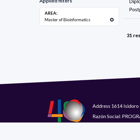
Applied filters
Diplo
Post
AREA:
Master of Bioinformatics
31 res
Address 1614 Isidoro 
Razón Social: PRO