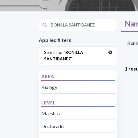
Nam
Applied filters
Bonil
Search for "
BONILLA
SANTIBAÑEZ
"
1 resu
AREA
Biology
LEVEL
Maestría
Doctorado