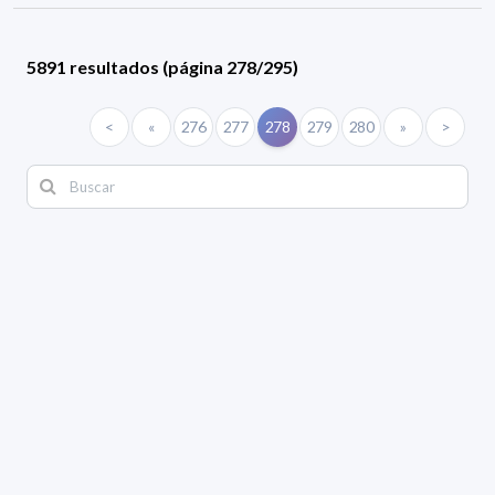
5891 resultados (página 278/295)
<
«
276
277
278
279
280
»
>
ÁREA
Comisión Directiva
Biología
Geociencias
Física
Química