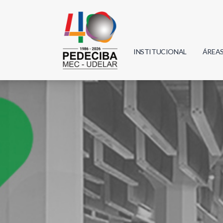
INSTITUCIONAL
ÁREA
Biolo
Física
Geoci
Infor
Mate
Quím