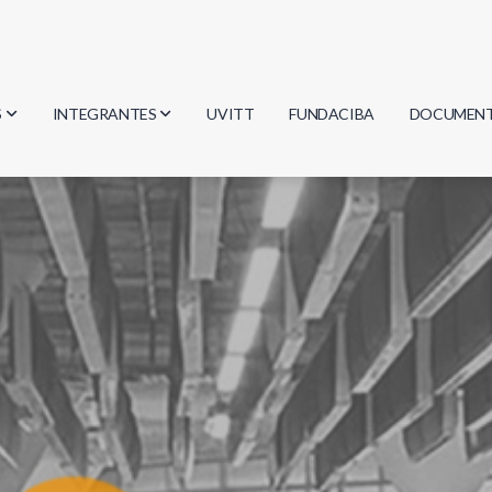
S
INTEGRANTES
UVITT
FUNDACIBA
DOCUMEN
gía
Investigadores
Actas
Estudiantes
Reglament
encias
Egresados
Document
mática
mática
ica