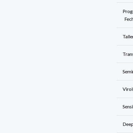
Progr
Fech
Tall
Tran
Semi
Viro
Sens
Deep