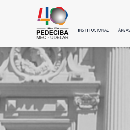
INSTITUCIONAL
ÁREA
Biolo
Física
Geoci
Infor
Mate
Quím