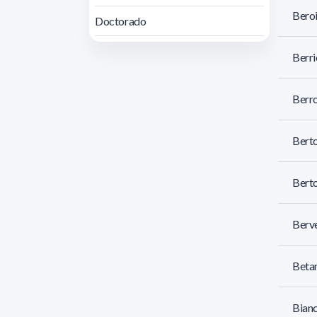
Bero
Doctorado
Berri
Berro
Berto
Berto
Berve
Betan
Bianc