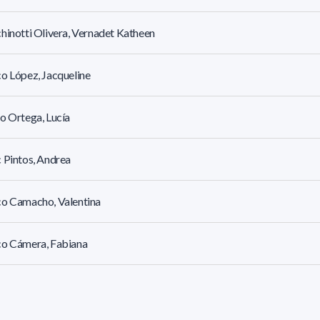
hinotti Olivera, Vernadet Katheen
o López, Jacqueline
o Ortega, Lucía
 Pintos, Andrea
co Camacho, Valentina
co Cámera, Fabiana
na Viera, Fernanda