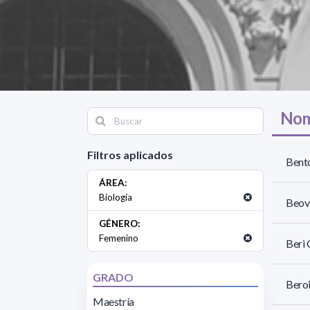
Nom
Filtros aplicados
Bento
ÁREA:
Biología
Beovi
GÉNERO:
Femenino
Beri 
GRADO
Beroi
Maestría