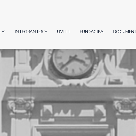
S
INTEGRANTES
UVITT
FUNDACIBA
DOCUMEN
gía
Investigadores
Actas
Estudiantes
Reglament
encias
Egresados
Document
mática
mática
ica